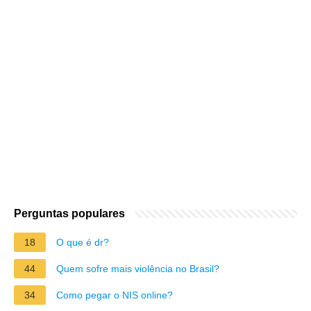
Perguntas populares
18
O que é dr?
44
Quem sofre mais violência no Brasil?
34
Como pegar o NIS online?