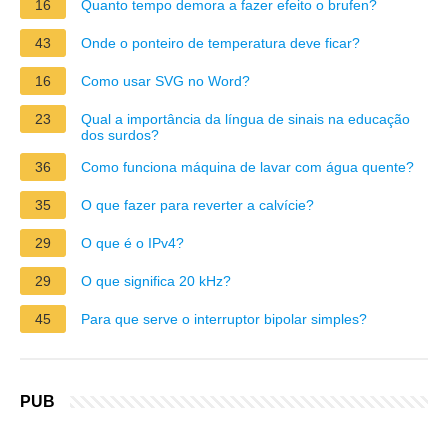
16
Quanto tempo demora a fazer efeito o brufen?
43
Onde o ponteiro de temperatura deve ficar?
16
Como usar SVG no Word?
23
Qual a importância da língua de sinais na educação
dos surdos?
36
Como funciona máquina de lavar com água quente?
35
O que fazer para reverter a calvície?
29
O que é o IPv4?
29
O que significa 20 kHz?
45
Para que serve o interruptor bipolar simples?
PUB