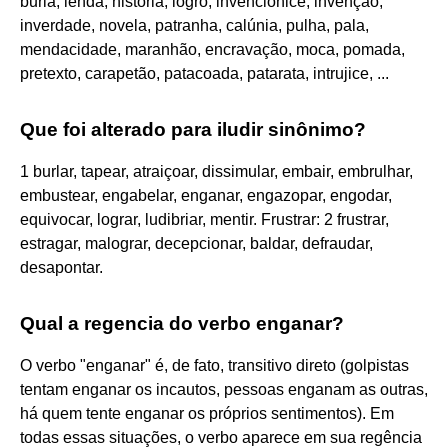
burla, lenda, história, logro, invencionice, invenção,
inverdade, novela, patranha, calúnia, pulha, pala,
mendacidade, maranhão, encravação, moca, pomada,
pretexto, carapetão, patacoada, patarata, intrujice, ...
Que foi alterado para iludir sinônimo?
1 burlar, tapear, atraiçoar, dissimular, embair, embrulhar,
embustear, engabelar, enganar, engazopar, engodar,
equivocar, lograr, ludibriar, mentir. Frustrar: 2 frustrar,
estragar, malograr, decepcionar, baldar, defraudar,
desapontar.
Qual a regencia do verbo enganar?
O verbo "enganar" é, de fato, transitivo direto (golpistas
tentam enganar os incautos, pessoas enganam as outras,
há quem tente enganar os próprios sentimentos). Em
todas essas situações, o verbo aparece em sua regência