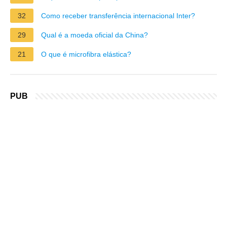
32
Como receber transferência internacional Inter?
29
Qual é a moeda oficial da China?
21
O que é microfibra elástica?
PUB