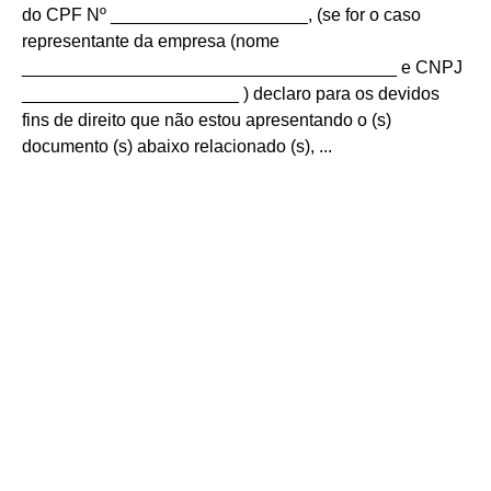
do CPF Nº ____________________, (se for o caso
representante da empresa (nome
______________________________________ e CNPJ
______________________ ) declaro para os devidos
fins de direito que não estou apresentando o (s)
documento (s) abaixo relacionado (s), ...