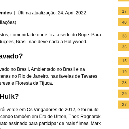
17
endes
| Última atualização: 24. April 2022
liações
)
40
stos, comunidade onde fica a sede do Bope. Para
38
oduções, Brasil não deve nada a Hollywood.
36
ravado?
15
ravado no Brasil. Ambientado no Brasil e na
19
enas no Rio de Janeiro, nas favelas de Tavares
28
resa e Floresta da Tijuca.
29
 Hulk?
37
erói verde em Os Vingadores de 2012, e foi muito
recendo também em Era de Ultron, Thor: Ragnarok,
rato assinado para participar de mais filmes, Mark