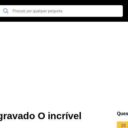
gravado O incrível
Ques
23