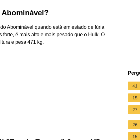
u Abominável?
a do Abominável quando está em estado de fúria
forte, é mais alto e mais pesado que o Hulk. O
ltura e pesa 471 kg.
Perg
41
15
27
26
15