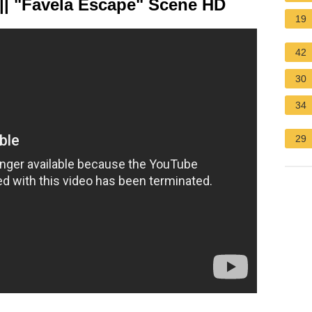
 || "Favela Escape" Scene HD
19
42
30
34
29