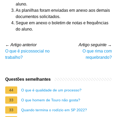
aluno.
As planilhas foram enviadas em anexo aos demais
documentos solicitados.
Segue em anexo o boletim de notas e frequências
do aluno.
←
Artigo anterior
Artigo seguinte
→
O que é psicossocial no
O que rima com
trabalho?
requebrando?
Questões semelhantes
44
O que é qualidade de um processo?
33
O que homem de Touro não gosta?
33
Quando termina o rodízio em SP 2022?