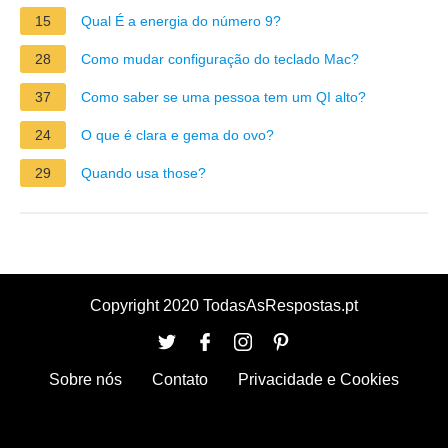
15
Qual É a energia do número 9?
28
Como mudar configuração do teclado Mac?
37
Como saber se uma pessoa tem um QI alto?
24
O que é clara e gema do ovo?
29
Quando usa those?
Copyright 2020 TodasAsRespostas.pt
Sobre nós
Contato
Privacidade e Cookies