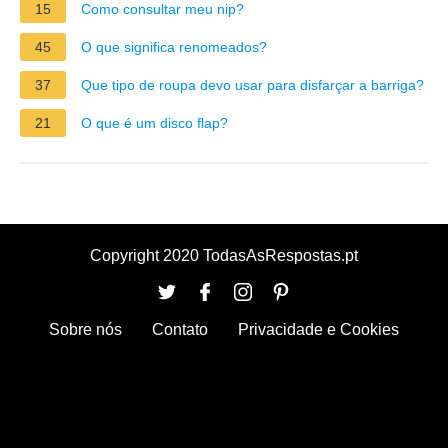
15
Como consultar meu nip?
45
O que significa renomeados?
37
Que tipo de roupa devo usar para disfarçar a barriga?
21
O que é um disco flap?
Copyright 2020 TodasAsRespostas.pt
Sobre nós
Contato
Privacidade e Cookies