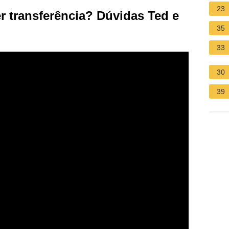
23
 transferência? Dúvidas Ted e
35
33
30
39