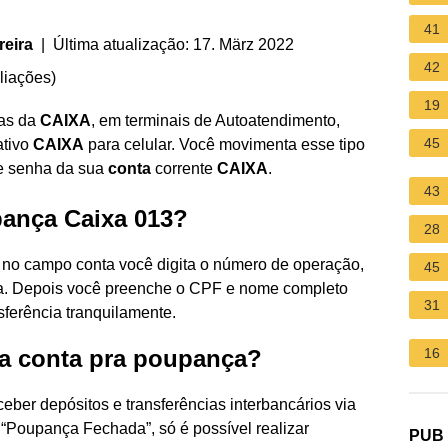
41
reira
| Última atualização: 17. März 2022
42
liações
)
19
ias da
CAIXA
, em terminais de Autoatendimento,
45
ativo
CAIXA
para celular. Você movimenta esse tipo
e senha da sua
conta
corrente
CAIXA
.
43
ança Caixa 013?
28
 no campo conta você digita o número de operação,
45
ta. Depois você preenche o CPF e nome completo
31
nsferência tranquilamente.
da conta pra poupança?
16
ber depósitos e transferências interbancários via
 “Poupança Fechada”, só é possível realizar
PUB