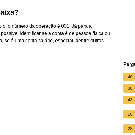
Caixa?
lo, o número da operação é 001. Já para a
ssível identificar se a conta é de pessoa física ou
a, se é uma conta salário, especial, dentre outros
Perg
40
30
43
18
28