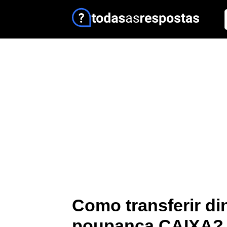
Como transferir di
poupança CAIXA?