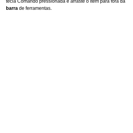
tecla Comando pressionada e arraste o item para fora da
barra
de ferramentas.