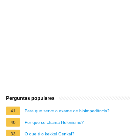
Perguntas populares
41
Para que serve o exame de bioimpedância?
40
Por que se chama Helenismo?
33
O que é o kekkei Genkai?