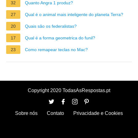
32
Quanto Angra 1 produz?
27
Qual é o animal mais inteligente do planeta Terra?
20
Quais são os federalistas?
17
Qual é a forma geometrica do funil?
23
Como remapear teclas no Mac?
Copyright 2020 TodasAsRespostas.pt
Sobre nós
Contato
Privacidade e Cookies