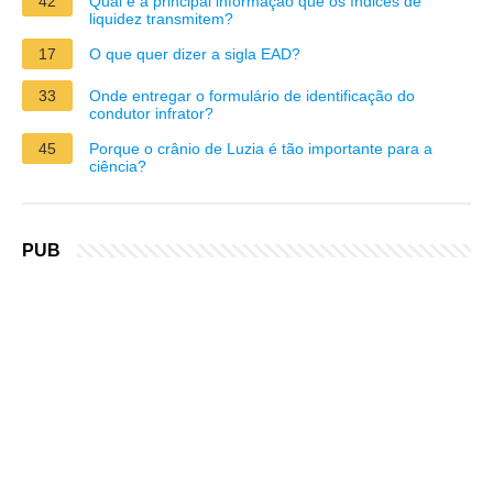
42
Qual é a principal informação que os índices de
liquidez transmitem?
17
O que quer dizer a sigla EAD?
33
Onde entregar o formulário de identificação do
condutor infrator?
45
Porque o crânio de Luzia é tão importante para a
ciência?
PUB