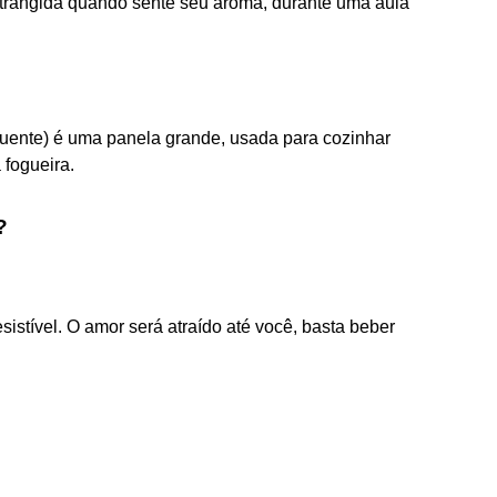
strangida quando sente seu aroma, durante uma aula
quente) é uma panela grande, usada para cozinhar
fogueira.
?
sistível. O amor será atraído até você, basta beber