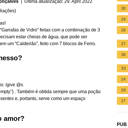
onçalves
| Última atualização: 29. April 2022
30
liações
)
24
as!
Garrafas de Vidro” feitas com a combinação de 3
26
recisam estar cheias de água, que pode ser
em um “Caldeirão”, feito com 7 blocos de Ferro.
27
36
emesso?
33
24
o: /give @s
29
t:empty"} . Também é obtida sempre que uma poção
ausentes e, portanto, serve como um espaço
27
o amor?
PUB