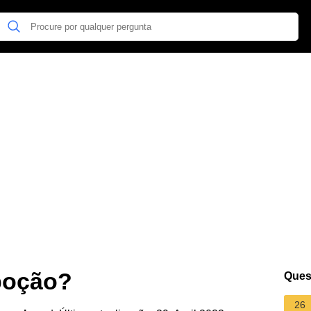
poção?
Ques
26