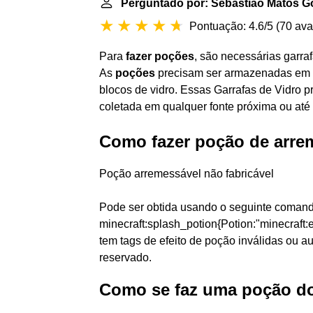
Perguntado por: Sebastião Matos G
Pontuação: 4.6/5
(
70 ava
Para
fazer poções
, são necessárias garraf
As
poções
precisam ser armazenadas em “
blocos de vidro. Essas Garrafas de Vidro p
coletada em qualquer fonte próxima ou até 
Como fazer poção de arr
Poção arremessável não fabricável
Pode ser obtida usando o seguinte comand
minecraft:splash_potion{Potion:"minecraf
tem tags de efeito de poção inválidas ou 
reservado.
Como se faz uma poção d