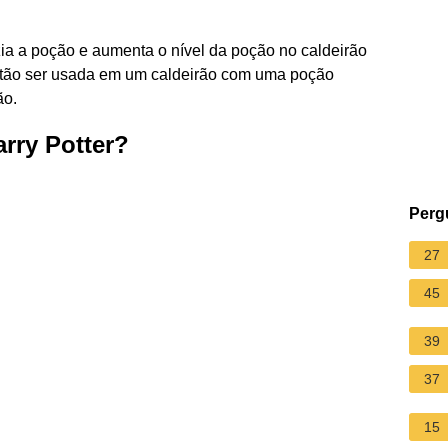
 a poção e aumenta o nível da poção no caldeirão
ntão ser usada em um caldeirão com uma poção
ão.
rry Potter?
Perg
27
45
39
37
15