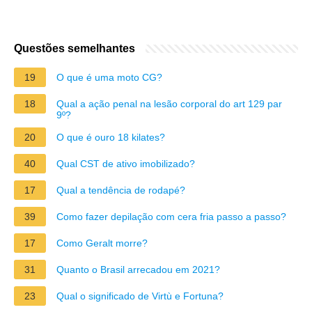
Questões semelhantes
19
O que é uma moto CG?
18
Qual a ação penal na lesão corporal do art 129 par
9º?
20
O que é ouro 18 kilates?
40
Qual CST de ativo imobilizado?
17
Qual a tendência de rodapé?
39
Como fazer depilação com cera fria passo a passo?
17
Como Geralt morre?
31
Quanto o Brasil arrecadou em 2021?
23
Qual o significado de Virtù e Fortuna?