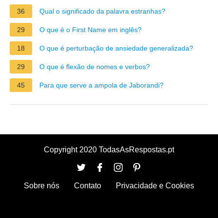
36
Qual o significado da palavra estranhas?
29
O que é o First Name em inglês?
18
O que é perturbação de ansiedade generalizada?
29
O que é flexão de nomes e verbos?
45
Para que serve a ampola de Jaborandi?
Copyright 2020 TodasAsRespostas.pt
Sobre nós
Contato
Privacidade e Cookies