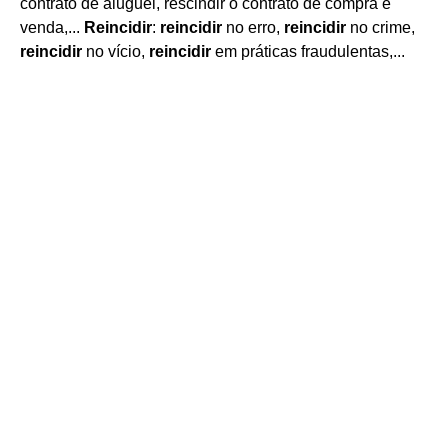
contrato de aluguel, rescindir o contrato de compra e
venda,...
Reincidir
:
reincidir
no erro,
reincidir
no crime,
reincidir
no vício,
reincidir
em práticas fraudulentas,...