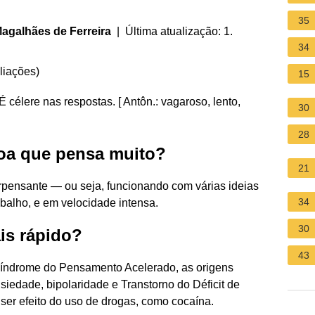
35
agalhães de Ferreira
| Última atualização: 1.
34
liações
)
15
: É célere nas respostas. [ Antôn.: vagaroso, lento,
30
28
a que pensa muito?
21
pensante — ou seja, funcionando com várias ideias
34
balho, e em velocidade intensa.
30
s rápido?
43
ndrome do Pensamento Acelerado, as origens
iedade, bipolaridade e Transtorno do Déficit de
ser efeito do uso de drogas, como cocaína.