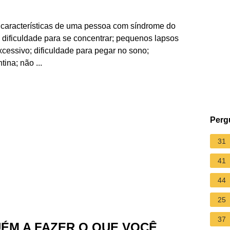
s características de uma pessoa com síndrome do
dificuldade para se concentrar; pequenos lapsos
cessivo; dificuldade para pegar no sono;
tina; não ...
Perg
31
41
44
25
37
M A FAZER O QUE VOCÊ