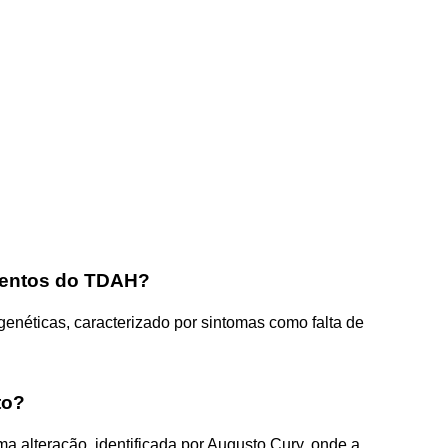
mentos do TDAH?
enéticas, caracterizado por sintomas como falta de
to?
 alteração, identificada por Augusto Cury, onde a