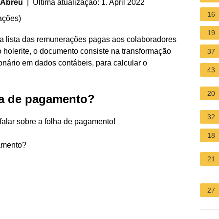
 Abreu
| Última atualização: 1. April 2022
16
ações
)
19
 lista das remunerações pagas aos colaboradores
olerite, o documento consiste na transformação
37
onário em dados contábeis, para calcular o
43
20
ha de pagamento?
32
falar sobre a folha de pagamento!
18
gamento?
21
27