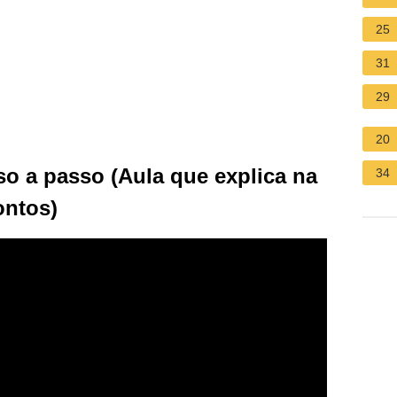
25
31
29
20
o a passo (Aula que explica na
34
ontos)