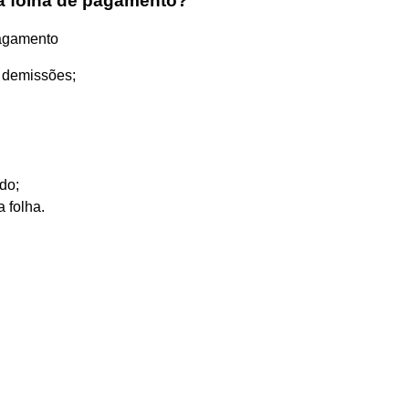
a folha de pagamento?
pagamento
 demissões;
ido;
 folha.