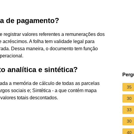
lha de pagamento?
e registrar valores referentes a remunerações dos
 acréscimos. A folha tem validade legal para
rada. Dessa maneira, o documento tem função
operacional.
 analítica e sintética?
Perg
nada a memória de cálculo de todas as parcelas
35
gos sociais e; Sintética - a que contém mapa
valores totais descontados.
30
33
30
40