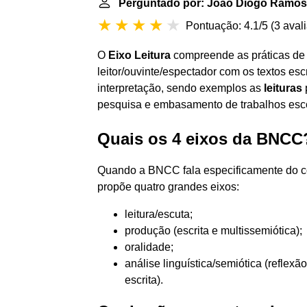
Perguntado por: João Diogo Ramos
Pontuação: 4.1/5
(
3 aval
O
Eixo Leitura
compreende as práticas de 
leitor/ouvinte/espectador com os textos escr
interpretação, sendo exemplos as
leituras
p
pesquisa e embasamento de trabalhos escol
Quais os 4 eixos da BNCC
Quando a BNCC fala especificamente do co
propõe quatro grandes eixos:
leitura/escuta;
produção (escrita e multissemiótica);
oralidade;
análise linguística/semiótica (reflex
escrita).