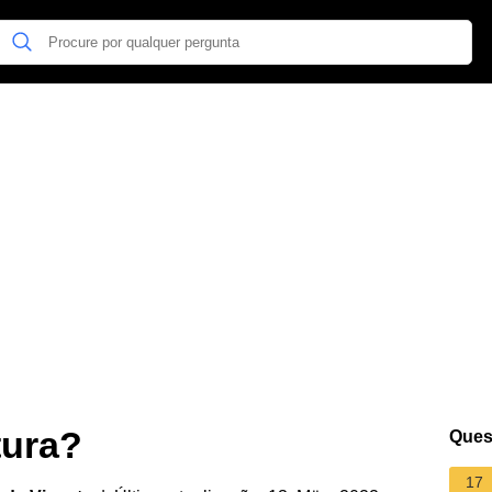
tura?
Ques
17