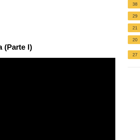
38
29
21
20
 (Parte I)
27