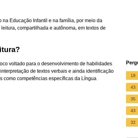
o na Educação Infantil e na família, por meio da
 leitura, compartilhada e autônoma, em textos de
itura?
Perg
oco voltado para o desenvolvimento de habilidades
interpretação de textos verbais e ainda identificação
18
s como competências específicas da Língua
43
35
43
32