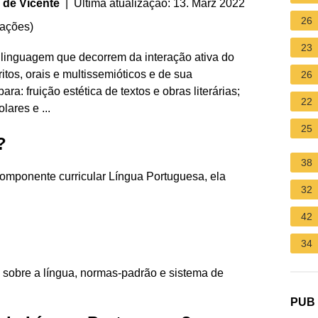
 de Vicente
| Última atualização: 13. März 2022
26
iações
)
23
linguagem que decorrem da interação ativa do
itos, orais e multissemióticos e de sua
26
ara: fruição estética de textos e obras literárias;
22
ares e ...
25
?
38
mponente curricular Língua Portuguesa, ela
32
42
34
ão sobre a língua, normas-padrão e sistema de
PUB