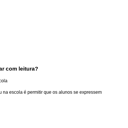
ar com leitura?
cola
au na escola é permitir que os alunos se expressem