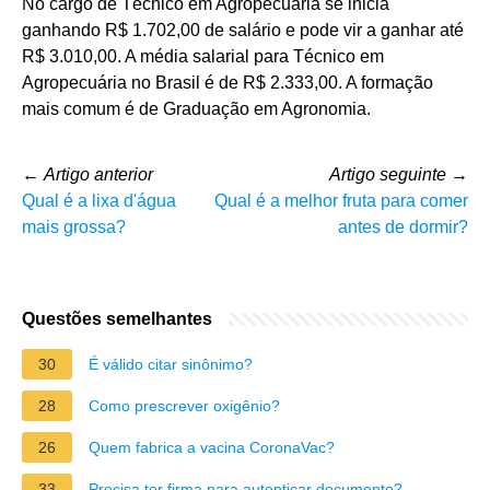
No cargo de Técnico em Agropecuária se inicia
ganhando R$ 1.702,00 de salário e pode vir a ganhar até
R$ 3.010,00. A média salarial para Técnico em
Agropecuária no Brasil é de R$ 2.333,00. A formação
mais comum é de Graduação em Agronomia.
←
Artigo anterior
Artigo seguinte
→
Qual é a lixa d'água
Qual é a melhor fruta para comer
mais grossa?
antes de dormir?
Questões semelhantes
30
É válido citar sinônimo?
28
Como prescrever oxigênio?
26
Quem fabrica a vacina CoronaVac?
33
Precisa ter firma para autenticar documento?