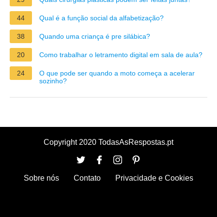
44
Qual é a função social da alfabetização?
38
Quando uma criança é pre silábica?
20
Como trabalhar o letramento digital em sala de aula?
24
O que pode ser quando a moto começa a acelerar
sozinho?
Copyright 2020 TodasAsRespostas.pt
Sobre nós
Contato
Privacidade e Cookies