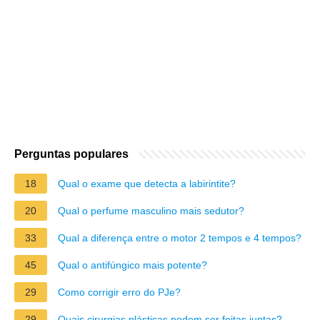
Perguntas populares
18
Qual o exame que detecta a labirintite?
20
Qual o perfume masculino mais sedutor?
33
Qual a diferença entre o motor 2 tempos e 4 tempos?
45
Qual o antifúngico mais potente?
29
Como corrigir erro do PJe?
29
Quais cirurgias plásticas podem ser feitas juntas?