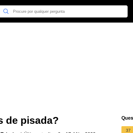
s de pisada?
Ques
37