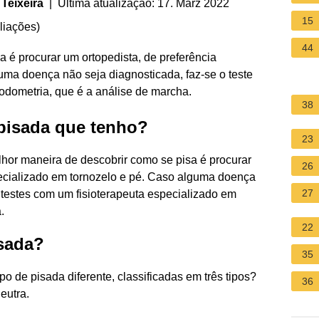
Teixeira
| Última atualização: 17. März 2022
15
liações
)
44
 é procurar um ortopedista, de preferência
uma doença não seja diagnosticada, faz-se o teste
odometria, que é a análise de marcha.
38
pisada que tenho?
23
hor maneira de descobrir como se pisa é procurar
26
pecializado em tornozelo e pé. Caso alguma doença
27
 testes com um fisioterapeuta especializado em
.
22
isada?
35
o de pisada diferente, classificadas em três tipos?
36
eutra.