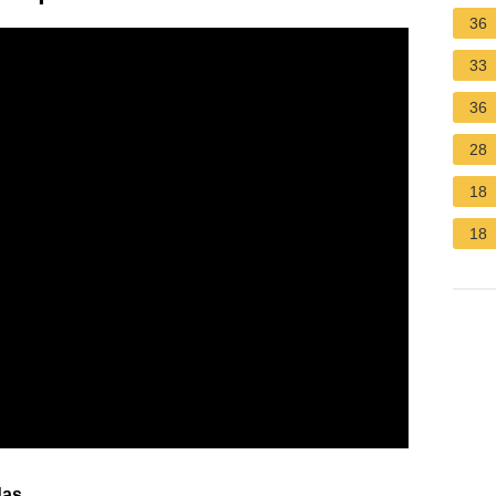
36
33
36
28
18
18
das