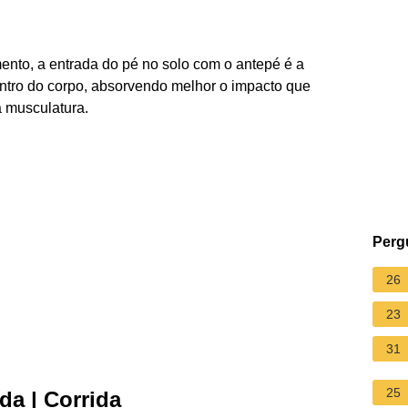
nto, a entrada do pé no solo com o antepé é a
ntro do corpo, absorvendo melhor o impacto que
a musculatura.
Perg
26
23
31
25
ada | Corrida