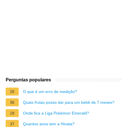
Perguntas populares
26
O que é um erro de medição?
36
Quais frutas posso dar para um bebê de 7 meses?
18
Onde fica a Liga Pokémon Emerald?
37
Quantos anos tem a Hinata?