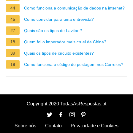
44
Como funciona a comunicação de dados na internet?
45
Como convidar para uma entrevista?
27
Quais são os tipos de Lavitan?
18
Quem foi o imperador mais cruel da China?
39
Quais os tipos de circuito existentes?
19
Como funciona o código de postagem nos Correios?
Copyright 2020 TodasAsRespostas.pt
Sobre nós
Contato
Privacidade e Cookies