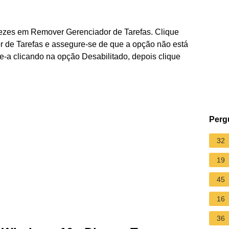
ezes em Remover Gerenciador de Tarefas. Clique
 de Tarefas e assegure-se de que a opção não está
ite-a clicando na opção Desabilitado, depois clique
Perg
32
19
45
16
36