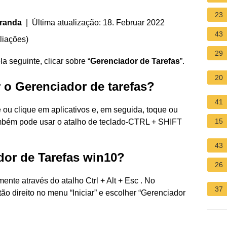
23
iranda
| Última atualização: 18. Februar 2022
43
liações
)
29
la seguinte, clicar sobre “
Gerenciador de Tarefas
”.
20
 o Gerenciador de tarefas?
41
 ou clique em aplicativos e, em seguida, toque ou
15
ambém pode usar o atalho de teclado-CTRL + SHIFT
43
dor de Tarefas win10?
26
mente através do atalho Ctrl + Alt + Esc . No
37
ão direito no menu “Iniciar” e escolher “Gerenciador