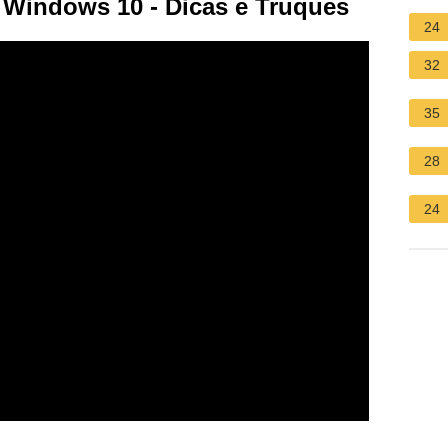
 Windows 10 - Dicas e Truques
24
32
35
28
24