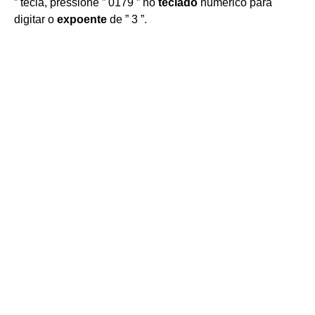
” tecla, pressione ” 0179 ” no
teclado
numérico para
digitar o
expoente
de ” 3 ”.