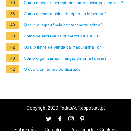
30
Como embalar mercadorias para enviar pelo correio?
33
Como encher o balde de água no Minecraft?
40
Qual é a importância do transporte aéreo?
30
Como se escreve os números de 1 a 20?
42
Qual o limite de venda da maquininha Ton?
40
Como organizar as finanças de uma família?
42
O que é um termo de distrato?
Copyright 2020 TodasAsRespostas.pt
Sobre nós
Contato
Privacidade e Cookies