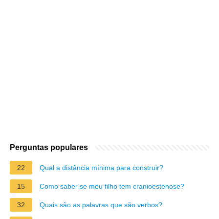
Perguntas populares
22
Qual a distância mínima para construir?
15
Como saber se meu filho tem cranioestenose?
32
Quais são as palavras que são verbos?