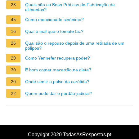
23
Quais são as Boas Práticas de Fabricação de
alimentos?
45
Como mencionado sinônimo?
16
Qual o mal que o tomate faz?
26
Qual são o repouso depois de uma retirada de um
pólipos?
29
Como Yennefer recupera poder?
30
É bom comer macarrão na dieta?
20
Onde sentir o pulso da carótida?
22
Quem pode dar o perdão judicial?
Copyright 2020 TodasAsRespostas.pt