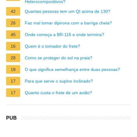
Heterocompositivos?
42
Quantas pessoas tem um QI acima de 130?
26
Faz mal tomar dipirona com a barriga cheia?
45
Onde começa a BR-116 e onde termina?
16
Quem é o tomador do frete?
28
Como se proteger do sol na praia?
18
O que significa semelhança entre duas pessoas?
17
Para que serve o supino inclinado?
17
Quanto custa o frete de um avião?
PUB