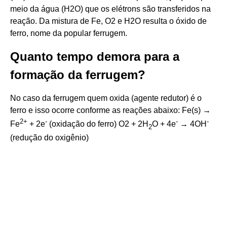
meio da água (H2O) que os elétrons são transferidos na
reação. Da mistura de Fe, O2 e H2O resulta o óxido de
ferro, nome da popular ferrugem.
Quanto tempo demora para a
formação da ferrugem?
No caso da ferrugem quem oxida (agente redutor) é o
ferro e isso ocorre conforme as reações abaixo: Fe(s) →
2
+
-
-
-
Fe
+ 2e
(oxidação do ferro) O2 + 2H
O + 4e
→ 4OH
2
(redução do oxigênio)