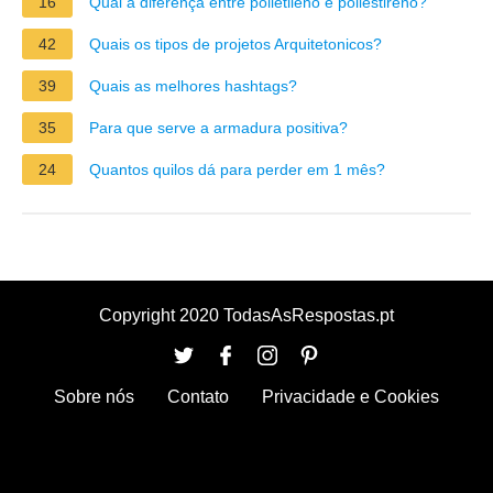
16
Qual a diferença entre polietileno e poliestireno?
42
Quais os tipos de projetos Arquitetonicos?
39
Quais as melhores hashtags?
35
Para que serve a armadura positiva?
24
Quantos quilos dá para perder em 1 mês?
Copyright 2020 TodasAsRespostas.pt
Sobre nós
Contato
Privacidade e Cookies