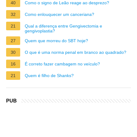
40
Como o signo de Leão reage ao desprezo?
32
Como enlouquecer um canceriana?
21
Qual a diferença entre Gengivectomia e
gengivoplastia?
27
Quem que morreu do SBT hoje?
30
O que é uma norma penal em branco ao quadrado?
16
É correto fazer cambagem no veículo?
21
Quem é filho de Shanks?
PUB