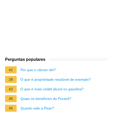
Perguntas populares
41
Por que o câncer dói?
28
O que é propriedade resolúvel de exemplo?
42
O que é mais volátil álcool ou gasolina?
45
Quais os benefícios do Puravit?
45
Quanto vale a Pixar?