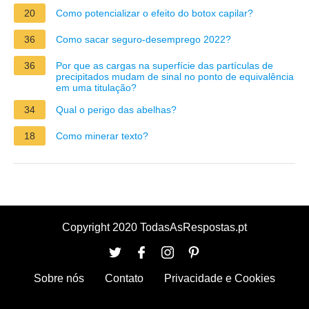
20
Como potencializar o efeito do botox capilar?
36
Como sacar seguro-desemprego 2022?
36
Por que as cargas na superfície das partículas de
precipitados mudam de sinal no ponto de equivalência
em uma titulação?
34
Qual o perigo das abelhas?
18
Como minerar texto?
Copyright 2020 TodasAsRespostas.pt
Sobre nós
Contato
Privacidade e Cookies