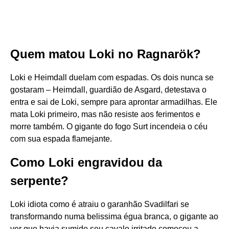
Quem matou Loki no Ragnarök?
Loki e Heimdall duelam com espadas. Os dois nunca se
gostaram – Heimdall, guardião de Asgard, detestava o
entra e sai de Loki, sempre para aprontar armadilhas. Ele
mata Loki primeiro, mas não resiste aos ferimentos e
morre também. O gigante do fogo Surt incendeia o céu
com sua espada flamejante.
Como Loki engravidou da
serpente?
Loki idiota como é atraiu o garanhão Svadilfari se
transformando numa belissima égua branca, o gigante ao
ver que havia sumido seu cavalo irritado começou a