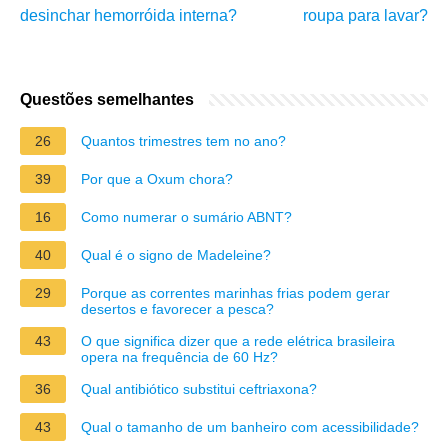
desinchar hemorróida interna?
roupa para lavar?
Questões semelhantes
26
Quantos trimestres tem no ano?
39
Por que a Oxum chora?
16
Como numerar o sumário ABNT?
40
Qual é o signo de Madeleine?
29
Porque as correntes marinhas frias podem gerar
desertos e favorecer a pesca?
43
O que significa dizer que a rede elétrica brasileira
opera na frequência de 60 Hz?
36
Qual antibiótico substitui ceftriaxona?
43
Qual o tamanho de um banheiro com acessibilidade?