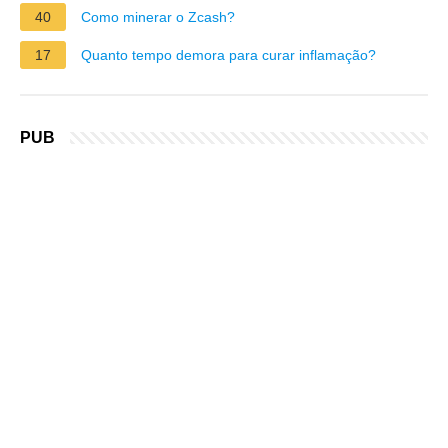
40
Como minerar o Zcash?
17
Quanto tempo demora para curar inflamação?
PUB