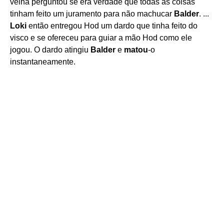
velha perguntou se era verdade que todas as coisas
tinham feito um juramento para não machucar
Balder
. ...
Loki
então entregou Hod um dardo que tinha feito do
visco e se ofereceu para guiar a mão Hod como ele
jogou. O dardo atingiu
Balder
e
matou
-o
instantaneamente.