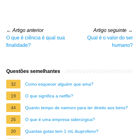
←
Artigo anterior
Artigo seguinte
→
O que é ciência é qual sua
Qual é o valor do ser
finalidade?
humano?
Questões semelhantes
32
Como esquecer alguém que ama?
19
O que significa a netflix?
44
Quanto tempo de namoro para ter direito aos bens?
25
O que é uma empresa siderúrgica?
20
Quantas gotas tem 1 mL ibuprofeno?