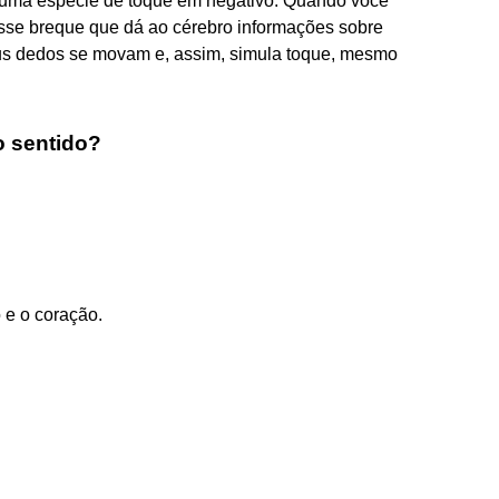
o uma espécie de toque em negativo. Quando você
esse breque que dá ao cérebro informações sobre
us dedos se movam e, assim, simula toque, mesmo
o sentido?
 e o coração.