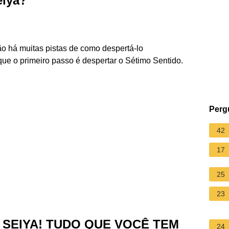
eiya?
 há muitas pistas de como despertá-lo
e o primeiro passo é despertar o Sétimo Sentido.
Perg
42
17
25
23
T SEIYA! TUDO QUE VOCÊ TEM
24