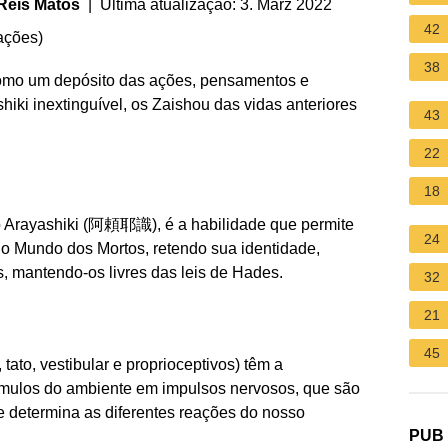
Reis Matos
| Última atualização: 3. März 2022
42
ações
)
38
mo um depósito das ações, pensamentos e
ki inextinguível, os Zaishou das vidas anteriores
43
22
18
 Arayashiki (阿頼耶識), é a habilidade que permite
24
o Mundo dos Mortos, retendo sua identidade,
, mantendo-os livres das leis de Hades.
32
21
45
 tato, vestibular e proprioceptivos) têm a
tímulos do ambiente em impulsos nervosos, que são
e determina as diferentes reações do nosso
PUB