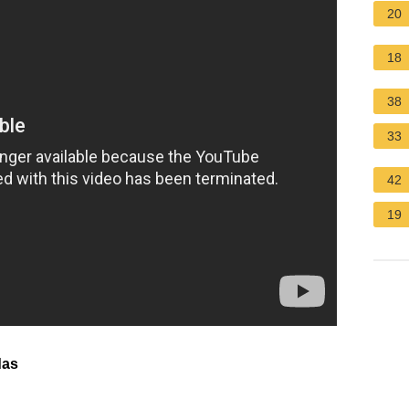
20
18
38
33
42
19
das