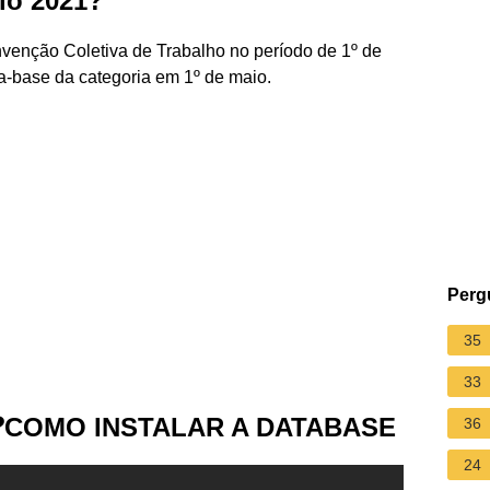
dio 2021?
nvenção Coletiva de Trabalho no período de 1º de
ta-base da categoria em 1º de maio.
Perg
35
33
❓COMO INSTALAR A DATABASE
36
24