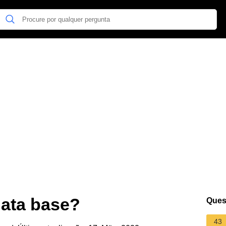
ata base?
Ques
43