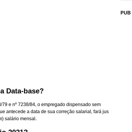
PUB
na Data-base?
08/79 e nº 7238/84, o empregado dispensado sem
que antecede a data de sua correção salarial, fará jus
m) salário mensal.