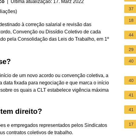
co
| Última atualização: 17. März 2022
37
liações
)
18
estinado à correção salarial e revisão das
cordo, Convenção ou Dissídio Coletivo de cada
44
riado pela Consolidação das Leis do Trabalho, em 1º
29
se?
40
o início de um novo acordo ou convenção coletiva, a
40
a data fixada para negociação e que marca o início
 sobre os quais a CLT estabelece vigência máxima
41
tem direito?
41
17
ões e empregados representados pelos Sindicatos
s contratos coletivos de trabalho.