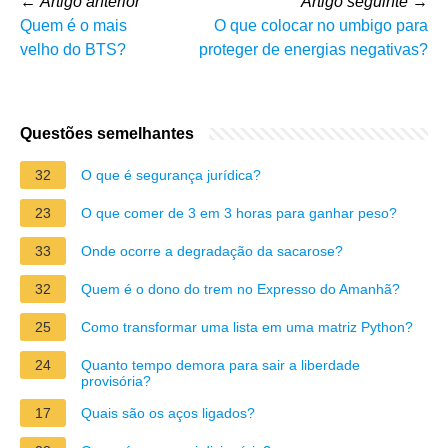
←
Artigo anterior
Artigo seguinte
→
Quem é o mais
O que colocar no umbigo para
velho do BTS?
proteger de energias negativas?
Questões semelhantes
32
O que é segurança jurídica?
23
O que comer de 3 em 3 horas para ganhar peso?
33
Onde ocorre a degradação da sacarose?
32
Quem é o dono do trem no Expresso do Amanhã?
25
Como transformar uma lista em uma matriz Python?
24
Quanto tempo demora para sair a liberdade
provisória?
17
Quais são os aços ligados?