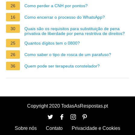
26
Como perder a CNH por pontos?
16
Como encerrar o processo do WhatsApp?
30
Quais são os requisitos para substituição de pena
privativa de liberdade por pena restritiva de direitos?
25
Quantos dígitos tem o 0800?
26
Como saber o tipo de rosca de um parafuso?
36
Quem pode ser terapeuta constelador?
Copyright 2020 TodasAsRespostas.pt
Sobre nós
Contato
Privacidade e Cookies