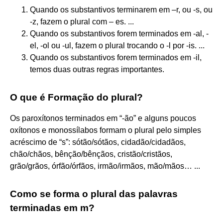
Quando os substantivos terminarem em –r, ou -s, ou
-z, fazem o plural com – es. ...
Quando os substantivos forem terminados em -al, -
el, -ol ou -ul, fazem o plural trocando o -l por -is. ...
Quando os substantivos forem terminados em -il,
temos duas outras regras importantes.
O que é Formação do plural?
Os paroxítonos terminados em “-ão” e alguns poucos
oxítonos e monossílabos formam o plural pelo simples
acréscimo de “s”: sótão/sótãos, cidadão/cidadãos,
chão/chãos, bênção/bênçãos, cristão/cristãos,
grão/grãos, órfão/órfãos, irmão/irmãos, mão/mãos… ...
Como se forma o plural das palavras
terminadas em m?