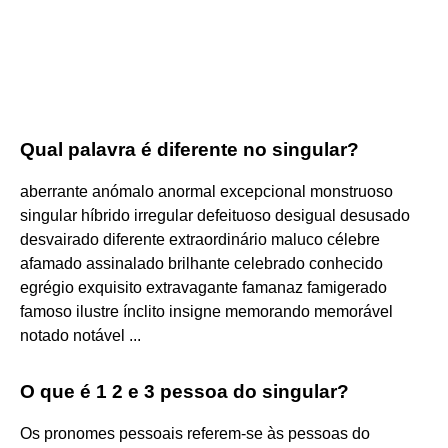
Qual palavra é diferente no singular?
aberrante anómalo anormal excepcional monstruoso
singular híbrido irregular defeituoso desigual desusado
desvairado diferente extraordinário maluco célebre
afamado assinalado brilhante celebrado conhecido
egrégio exquisito extravagante famanaz famigerado
famoso ilustre ínclito insigne memorando memorável
notado notável ...
O que é 1 2 e 3 pessoa do singular?
Os pronomes pessoais referem-se às pessoas do