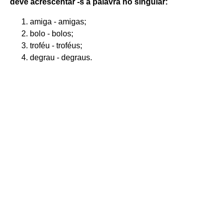
deve acrescentar -s à
palavra
no singular:
amiga - amigas;
bolo - bolos;
troféu - troféus;
degrau - degraus.