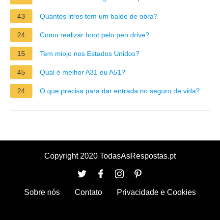
43
Quantos litros tem um balde de obra?
24
Como realizar boot pelo pen drive?
15
Tem miojo nos Estados Unidos?
45
Qual é melhor A31 ou A51?
24
O que precisa para dar entrada no seguro de vida?
Copyright 2020 TodasAsRespostas.pt
Sobre nós
Contato
Privacidade e Cookies