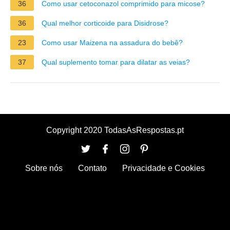
36
Como usar cetoconazol comprimido para micose?
36
Qual melhor corticoide para Disidrose?
23
Como usar Maizena na assadura do bebê?
37
Qual suplemento tomar para dilatar as veias?
Copyright 2020 TodasAsRespostas.pt
Sobre nós
Contato
Privacidade e Cookies