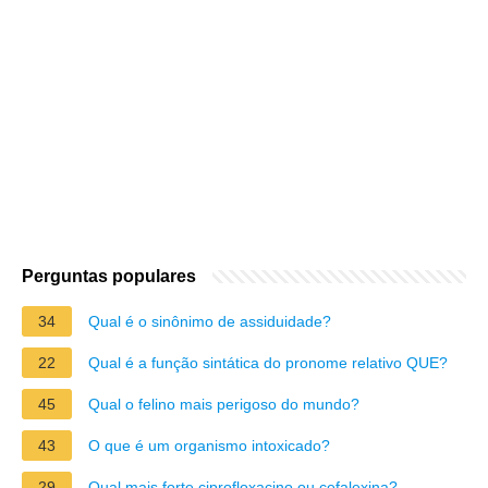
Perguntas populares
34
Qual é o sinônimo de assiduidade?
22
Qual é a função sintática do pronome relativo QUE?
45
Qual o felino mais perigoso do mundo?
43
O que é um organismo intoxicado?
29
Qual mais forte ciprofloxacino ou cefalexina?