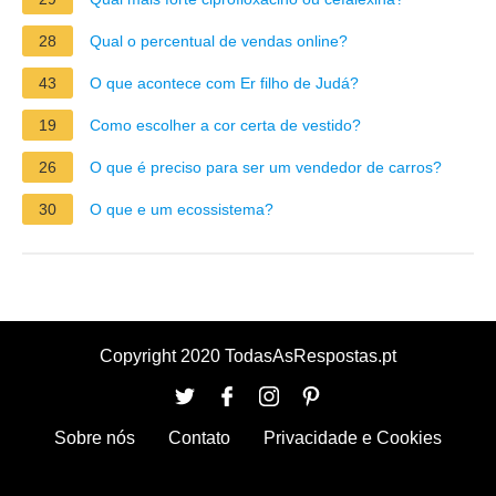
28
Qual o percentual de vendas online?
43
O que acontece com Er filho de Judá?
19
Como escolher a cor certa de vestido?
26
O que é preciso para ser um vendedor de carros?
30
O que e um ecossistema?
Copyright 2020 TodasAsRespostas.pt
Sobre nós
Contato
Privacidade e Cookies