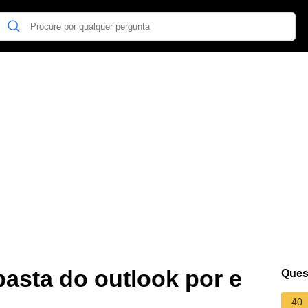
asta do outlook por e
Ques
40