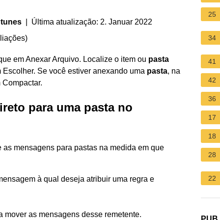
25
ntunes
| Última atualização: 2. Januar 2022
liações
)
34
ue em Anexar Arquivo. Localize o item ou
pasta
41
em Escolher. Se você estiver anexando uma
pasta
, na
42
m Compactar.
36
reto para uma pasta no
17
18
e as mensagens para pastas na medida em que
28
22
mensagem à qual deseja atribuir uma regra e
ja mover as mensagens desse remetente.
PUB