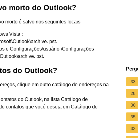
ivo morto do Outlook?
vo morto é salvo nos seguintes locais:
ws Vista :
soft\Outlook\archive. pst.
 e Configurações\usuário \Configurações
Outlook\archive. pst.
atos do Outlook?
Perg
33
ereços, clique em outro catálogo de endereços na
28
Contatos do Outlook, na lista Catálogo de
30
de contatos que você deseja em Catálogo de
35
32