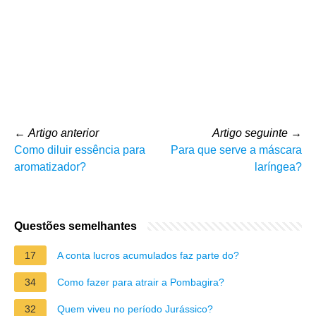
←
Artigo anterior
Artigo seguinte
→
Como diluir essência para
Para que serve a máscara
aromatizador?
laríngea?
Questões semelhantes
17
A conta lucros acumulados faz parte do?
34
Como fazer para atrair a Pombagira?
32
Quem viveu no período Jurássico?