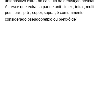
antepositivo extra- no capítulo da derivação prefixal.
Acresce que extra-, a par de anti-, inter-, intra-, multi-,
pós-, pré-, pró-, super, supra-, é comummente
1
considerado pseudoprefixo ou prefixóide
.