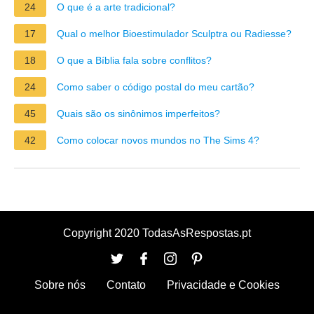
24
O que é a arte tradicional?
17
Qual o melhor Bioestimulador Sculptra ou Radiesse?
18
O que a Bíblia fala sobre conflitos?
24
Como saber o código postal do meu cartão?
45
Quais são os sinônimos imperfeitos?
42
Como colocar novos mundos no The Sims 4?
Copyright 2020 TodasAsRespostas.pt
Sobre nós
Contato
Privacidade e Cookies