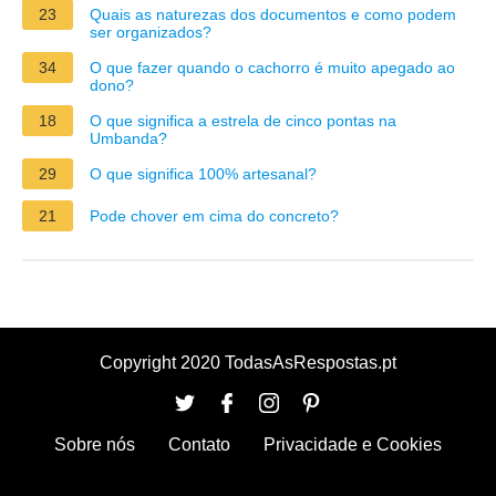
23
Quais as naturezas dos documentos e como podem
ser organizados?
34
O que fazer quando o cachorro é muito apegado ao
dono?
18
O que significa a estrela de cinco pontas na
Umbanda?
29
O que significa 100% artesanal?
21
Pode chover em cima do concreto?
Copyright 2020 TodasAsRespostas.pt
Sobre nós
Contato
Privacidade e Cookies