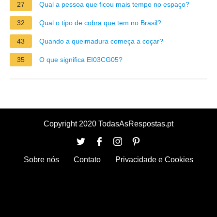
27
Qual a pessoa que ficou mais tempo no espaço?
32
Qual o tipo de cobra que tem no Brasil?
43
Quando a queimadura começa a coçar?
35
O que significa EI03CG05?
Copyright 2020 TodasAsRespostas.pt
Sobre nós
Contato
Privacidade e Cookies