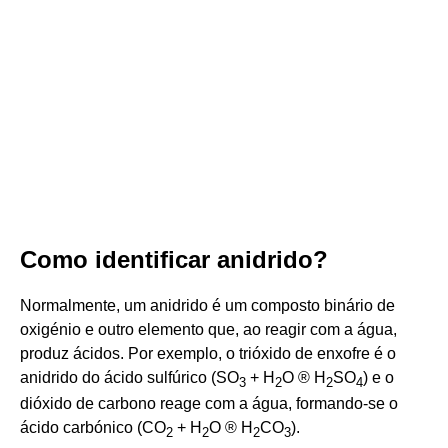
Como identificar anidrido?
Normalmente, um anidrido é um composto binário de
oxigénio e outro elemento que, ao reagir com a água,
produz ácidos. Por exemplo, o trióxido de enxofre é o
anidrido do ácido sulfúrico (SO
+ H
O ® H
SO
) e o
3
2
2
4
dióxido de carbono reage com a água, formando-se o
ácido carbónico (CO
+ H
O ® H
CO
).
2
2
2
3