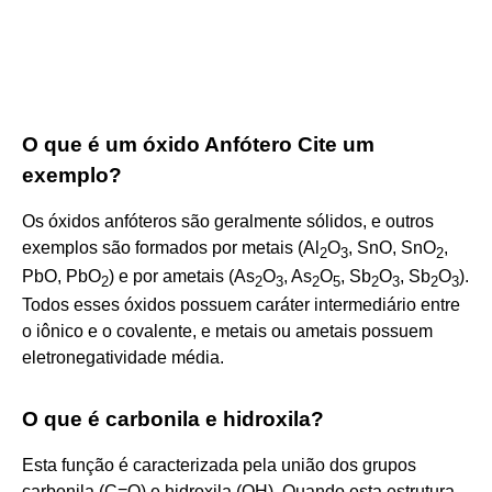
O que é um óxido Anfótero Cite um
exemplo?
Os óxidos anfóteros são geralmente sólidos, e outros
exemplos são formados por metais (Al
O
, SnO, SnO
,
2
3
2
PbO, PbO
) e por ametais (As
O
, As
O
, Sb
O
, Sb
O
).
2
2
3
2
5
2
3
2
3
Todos esses óxidos possuem caráter intermediário entre
o iônico e o covalente, e metais ou ametais possuem
eletronegatividade média.
O que é carbonila e hidroxila?
Esta função é caracterizada pela união dos grupos
carbonila (C=O) e hidroxila (OH). Quando esta estrutura