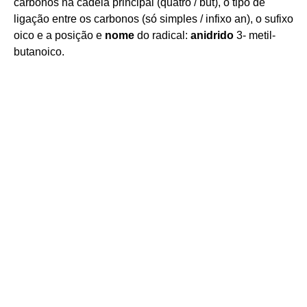
carbonos na cadeia principal (quatro / but), o tipo de
ligação entre os carbonos (só simples / infixo an), o sufixo
oico e a posição e
nome
do radical:
anidrido
3- metil-
butanoico.