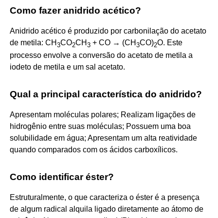
Como fazer anidrido acético?
Anidrido acético é produzido por carbonilação do acetato
de metila: CH
CO
CH
+ CO → (CH
CO)
O. Este
3
2
3
3
2
processo envolve a conversão do acetato de metila a
iodeto de metila e um sal acetato.
Qual a principal característica do anidrido?
Apresentam moléculas polares; Realizam ligações de
hidrogênio entre suas moléculas; Possuem uma boa
solubilidade em água; Apresentam um alta reatividade
quando comparados com os ácidos carboxílicos.
Como identificar éster?
Estruturalmente, o que caracteriza o éster é a presença
de algum radical alquila ligado diretamente ao átomo de