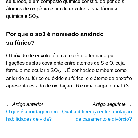
sulfuroso, é um composto químico constituído por dois
átomos de oxigênio e um de enxofre; a sua fórmula
química é SO
.
2
Por que o so3 é nomeado anidrido
sulfúrico?
O trióxido de enxofre é uma molécula formada por
ligações duplas covalente entre átomos de S e O, cuja
fórmula molecular é SO
. ... É conhecido também como
3
anidrido sulfúrico ou óxido sulfúrico, e o átomo de enxofre
apresenta estado de oxidação +6 e uma carga formal +3.
←
Artigo anterior
Artigo seguinte
→
O que é abordagem em
Qual a diferença entre anulação
habilidades de vida?
de casamento e divórcio?