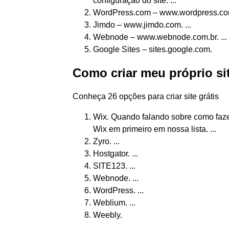
configuração do site. ...
WordPress.com – www.wordpress.com.
Jimdo – www.jimdo.com. ...
Webnode – www.webnode.com.br. ...
Google Sites – sites.google.com.
Como criar meu próprio si
Conheça 26 opções para criar site grátis
Wix. Quando falando sobre como fazer
Wix em primeiro em nossa lista. ...
Zyro. ...
Hostgator. ...
SITE123. ...
Webnode. ...
WordPress. ...
Weblium. ...
Weebly.