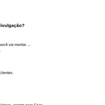
divulgação?
ocê vai montar. ...
.
lientes.