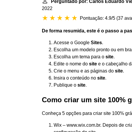
Perguntado por: Carlos Eduardo Vi
2022
Pontuação: 4.9/5
(
37 ava
De forma resumida, este é o passo a pa
Acesse o Google
Sites
.
Escolha um modelo pronto ou em bra
Escolha um tema para o
site
.
Edite o nome do
site
e o cabeçalho da
Crie o menu e as páginas do
site
.
Insira o conteúdo no
site
.
Publique o
site
.
Como criar um site 100% g
Conheça 5 opções para criar site 100% grá
Wix – www.wix.com.br. Depois de criar