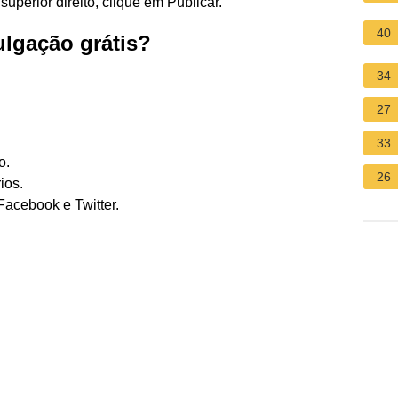
superior direito, clique em Publicar.
40
ulgação grátis?
34
27
33
o.
26
ios.
Facebook e Twitter.