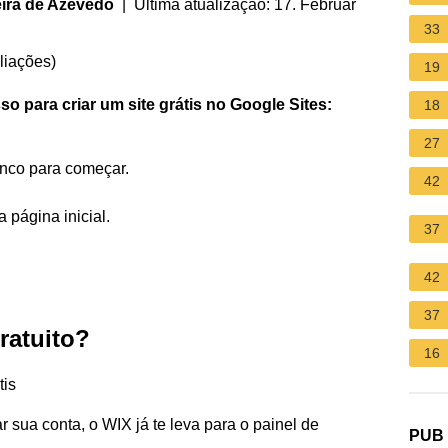
eira de Azevedo
| Última atualização: 17. Februar
33
liações
)
19
sso para
criar um site
grátis no Google
Sites
:
18
27
nco para começar.
42
 página inicial.
37
42
37
ratuito?
16
tis
 sua conta, o WIX já te leva para o painel de
PUB