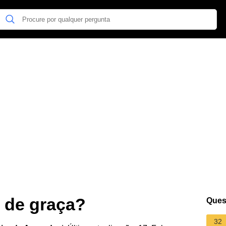
 de graça?
Ques
32