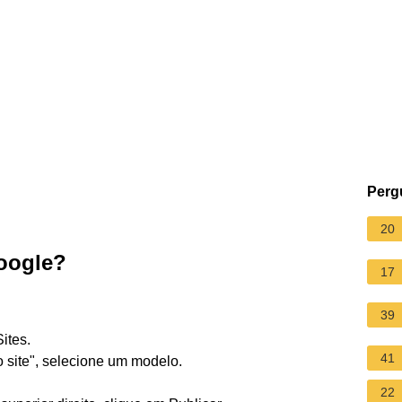
Perg
20
Google?
17
39
ites.
41
o site", selecione um modelo.
22