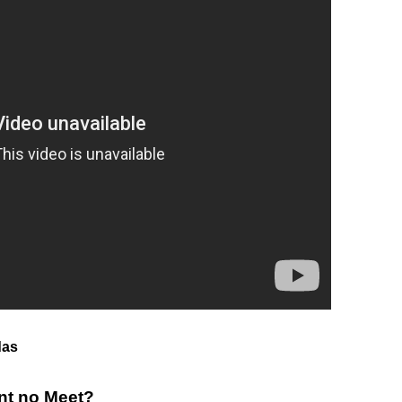
das
nt no Meet?