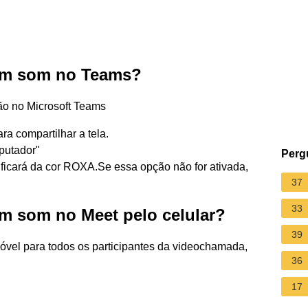
com som no Teams?
ão no Microsoft Teams
ra compartilhar a tela.
putador"
Perg
ficará da cor ROXA.Se essa opção não for ativada,
37
33
m som no Meet pelo celular?
39
móvel para todos os participantes da videochamada,
36
17