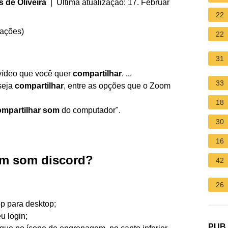
 de Oliveira
| Última atualização: 17. Februar
22
iações
)
22
31
 vídeo que você quer
compartilhar
. ...
33
seja
compartilhar
, entre as opções que o Zoom
18
mpartilhar som
do computador".
30
16
om som discord?
42
26
pp para desktop;
u login;
PUB