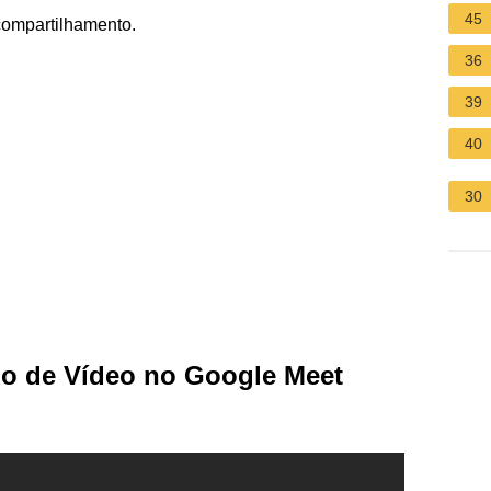
45
 compartilhamento.
36
39
40
30
o de Vídeo no Google Meet