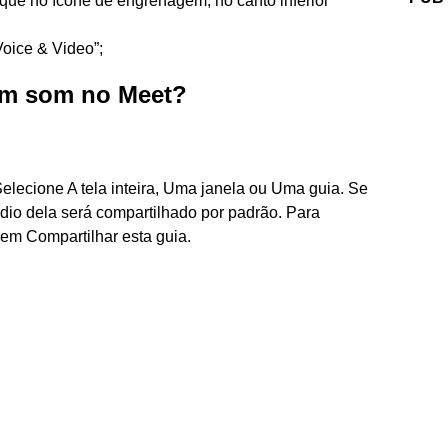
lique no ícone de engrenagem, no canto inferior
Voice & Video”;
om som no Meet?
lecione A tela inteira, Uma janela ou Uma guia. Se
io dela será compartilhado por padrão. Para
 em Compartilhar esta guia.