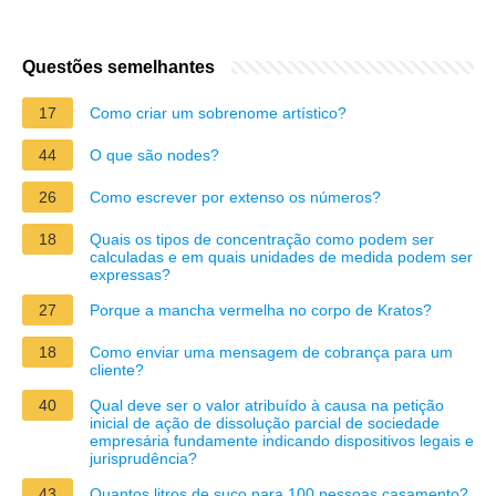
Questões semelhantes
17
Como criar um sobrenome artístico?
44
O que são nodes?
26
Como escrever por extenso os números?
18
Quais os tipos de concentração como podem ser
calculadas e em quais unidades de medida podem ser
expressas?
27
Porque a mancha vermelha no corpo de Kratos?
18
Como enviar uma mensagem de cobrança para um
cliente?
40
Qual deve ser o valor atribuído à causa na petição
inicial de ação de dissolução parcial de sociedade
empresária fundamente indicando dispositivos legais e
jurisprudência?
43
Quantos litros de suco para 100 pessoas casamento?