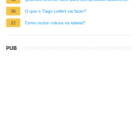
36
O que o Tiago Leifert vai fazer?
22
Como incluir coluna na tabela?
PUB