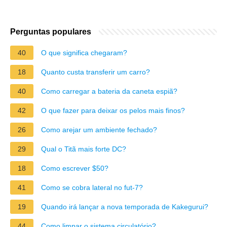
Perguntas populares
40
O que significa chegaram?
18
Quanto custa transferir um carro?
40
Como carregar a bateria da caneta espiã?
42
O que fazer para deixar os pelos mais finos?
26
Como arejar um ambiente fechado?
29
Qual o Titã mais forte DC?
18
Como escrever $50?
41
Como se cobra lateral no fut-7?
19
Quando irá lançar a nova temporada de Kakegurui?
44
Como limpar o sistema circulatório?