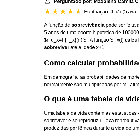
Perguntado por: Madalena Camila C
Pontuação: 4.5/5
(
5 aval
A função de
sobrevivência
pode ser feita
5 anos de uma coorte hipotética de 100000
$n q_x=F{T_x}(n) $ . A função STx(t)
calcu
sobreviver
até a idade x+1.
Como calcular probabilida
Em demografia, as probabilidades de morte
normalmente são multiplicadas por mil afim
O que é uma tabela de vid
Uma tabela de vida contem as estatísticas 
sobreviver e se reproduzir. Taxa reproduti
produzidas por fêmea durante a vida de u