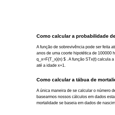
Como calcular a probabilidade d
A função de sobrevivência pode ser feita 
anos de uma coorte hipotética de 100000 h
q_x=F{T_x}(n) $ . A função STx(t) calcula 
até a idade x+1.
Como calcular a tábua de mortal
A única maneira de se calcular o número 
basearmos nossos cálculos em dados estat
mortalidade se baseia em dados de nascime