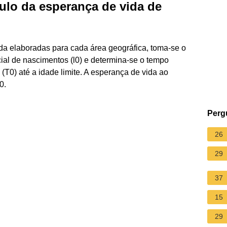
culo da esperança de vida de
ida elaboradas para cada área geográfica, toma-se o
al de nascimentos (l0) e determina-se o tempo
T0) até a idade limite. A esperança de vida ao
0.
Perg
26
29
37
15
29