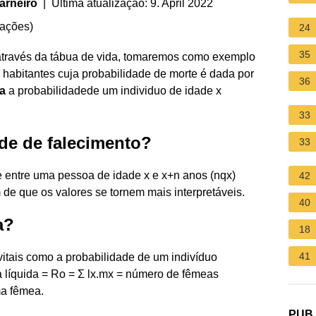
arneiro
| Última atualização: 9. April 2022
iações
)
24
35
 através da tábua de vida, tomaremos como exemplo
 habitantes cuja probabilidade de morte é dada por
36
la
a probabilidadede um individuo de idade x
33
de de falecimento?
33
 entre uma pessoa de idade x e x+n anos (nqx)
42
 de que os valores se tornem mais interpretáveis.
40
a?
18
41
vitais como a probabilidade de um indivíduo
va líquida = Ro = Σ lx.mx = número de fêmeas
ma fêmea.
PUB