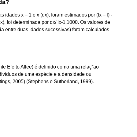
ida?
idades x – 1 e x (dx), foram estimados por (lx – l) -
qx), foi determinada por dx/ lx-1.1000. Os valores de
ia entre duas idades sucessivas) foram calculados
nte Efeito Allee) é definido como uma relaç˜ao
individuos de uma espécie e a densidade ou
tings, 2005) (Stephens e Sutherland, 1999).