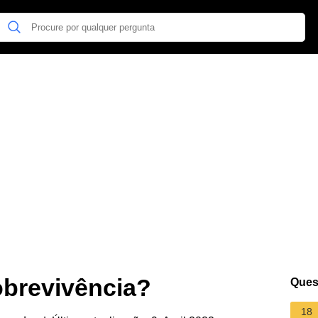
obrevivência?
Ques
18