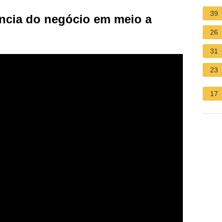
39
ncia do negócio em meio a
26
31
23
17