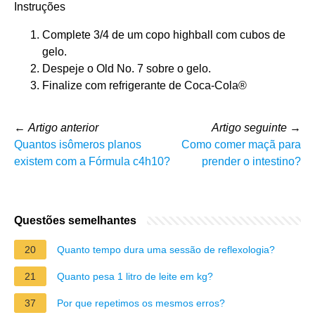
Instruções
Complete 3/4 de um copo highball com cubos de
gelo.
Despeje o Old No. 7 sobre o gelo.
Finalize com refrigerante de Coca-Cola®
←
Artigo anterior
Artigo seguinte
→
Quantos isômeros planos
Como comer maçã para
existem com a Fórmula c4h10?
prender o intestino?
Questões semelhantes
20
Quanto tempo dura uma sessão de reflexologia?
21
Quanto pesa 1 litro de leite em kg?
37
Por que repetimos os mesmos erros?