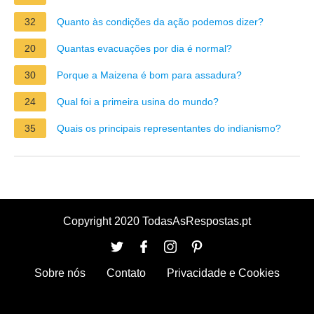
32
Quanto às condições da ação podemos dizer?
20
Quantas evacuações por dia é normal?
30
Porque a Maizena é bom para assadura?
24
Qual foi a primeira usina do mundo?
35
Quais os principais representantes do indianismo?
Copyright 2020 TodasAsRespostas.pt
Sobre nós
Contato
Privacidade e Cookies