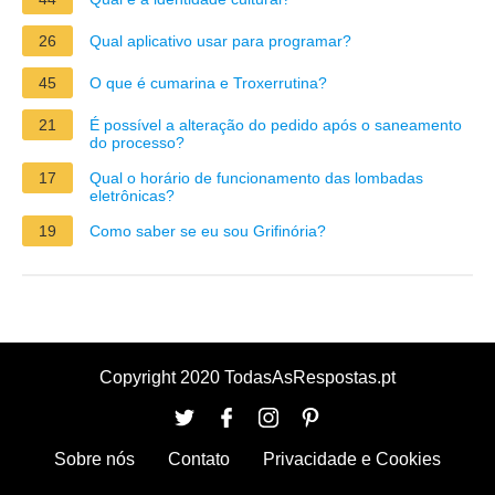
26
Qual aplicativo usar para programar?
45
O que é cumarina e Troxerrutina?
21
É possível a alteração do pedido após o saneamento
do processo?
17
Qual o horário de funcionamento das lombadas
eletrônicas?
19
Como saber se eu sou Grifinória?
Copyright 2020 TodasAsRespostas.pt
Sobre nós
Contato
Privacidade e Cookies