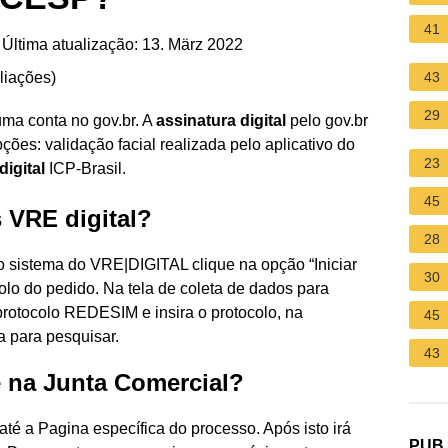
41
Última atualização: 13. März 2022
liações
)
43
29
uma conta no gov.br. A
assinatura digital
pelo gov.br
ções: validação facial realizada pelo aplicativo do
23
digital
ICP-Brasil.
45
VRE digital?
28
sistema do VRE|DIGITAL clique na opção “Iniciar
30
olo do pedido. Na tela de coleta de dados para
protocolo REDESIM e insira o protocolo, na
45
a para pesquisar.
43
 na Junta Comercial?
até a Pagina específica do processo. Após isto irá
PUB