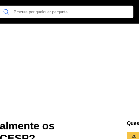
talmente os
Ques
UCESP?
28