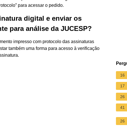
rotocolo” para acessar o pedido.
inatura digital e enviar os
te para análise da JUCESP?
mento impresso com protocolo das assinaturas
onstar também uma forma para acesso à verificação
ssinatura.
Perg
16
17
26
41
26