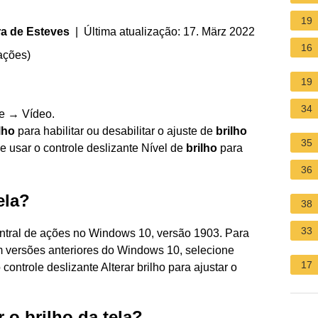
19
ra de Esteves
| Última atualização: 17. März 2022
16
ações
)
19
34
le → Vídeo.
lho
para habilitar ou desabilitar o ajuste de
brilho
35
usar o controle deslizante Nível de
brilho
para
36
ela?
38
33
entral de ações no Windows 10, versão 1903. Para
em versões anteriores do Windows 10, selecione
17
ntrole deslizante Alterar brilho para ajustar o
 o brilho da tela?