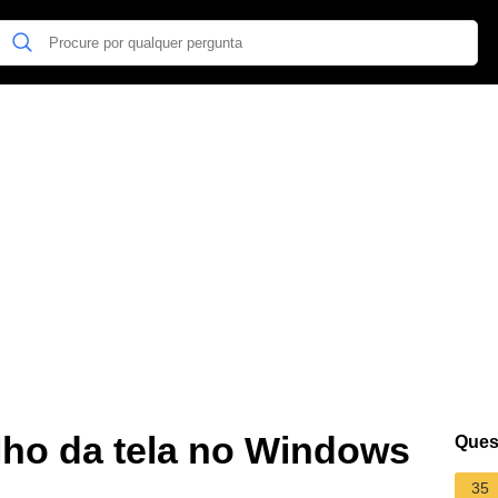
lho da tela no Windows
Ques
35