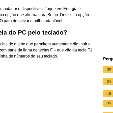
mputador e dispositivos. Toque em Energia e
ma opção que alterna para Brilho. Deslize a opção
para desativar o brilho adaptável.
ela do PC pelo teclado?
eclas de atalho que permitem aumentar e diminuir o
azem parte da linha de teclas F – que vão da tecla F1
 linha de números do seu teclado.
Perg
30
34
19
35