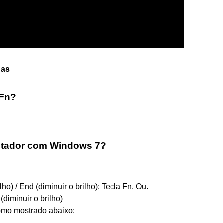
das
 Fn?
utador com Windows 7?
o) / End (diminuir o brilho): Tecla Fn. Ou.
(diminuir o brilho)
 como mostrado abaixo: