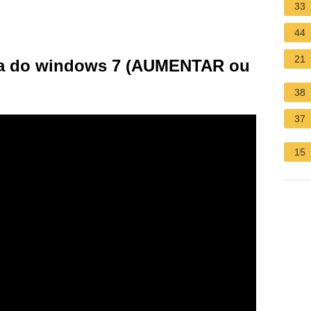
33
44
21
ela do windows 7 (AUMENTAR ou
38
37
15