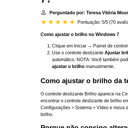
Perguntado por: Teresa Vitória Mou
Pontuação: 5/5
(
70 avali
Como ajustar o brilho
no
Windows 7
Clique em Iniciar → Painel de contro
Use o controle deslizante
Ajustar bri
automático. NOTA: Você também pode 
ajustar o brilho
manualmente.
Como ajustar o brilho da t
O controle deslizante Brilho aparece na C
encontrar o controle deslizante de brilho 
Configurações > Sistema > Vídeo e mova o co
brilho.
Porque não consigo alterar