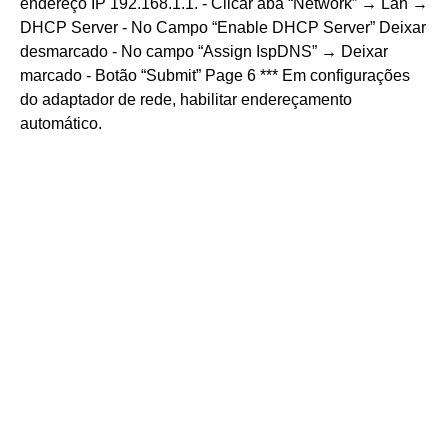
endereço IP 192.168.1.1. - Clicar aba “Network” → Lan →
DHCP Server - No Campo “Enable DHCP Server” Deixar
desmarcado - No campo “Assign IspDNS” → Deixar
marcado - Botão “Submit” Page 6 *** Em configurações
do adaptador de rede, habilitar endereçamento
automático.