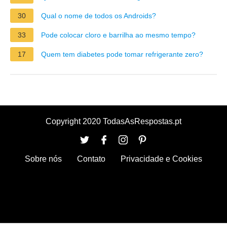
30
Qual o nome de todos os Androids?
33
Pode colocar cloro e barrilha ao mesmo tempo?
17
Quem tem diabetes pode tomar refrigerante zero?
Copyright 2020 TodasAsRespostas.pt
Sobre nós
Contato
Privacidade e Cookies